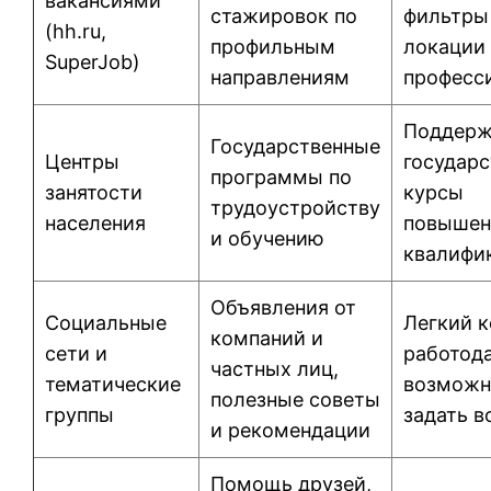
вакансиями
стажировок по
фильтры
(hh.ru,
профильным
локации
SuperJob)
направлениям
професс
Поддерж
Государственные
Центры
государс
программы по
занятости
курсы
трудоустройству
населения
повышен
и обучению
квалифи
Объявления от
Социальные
Легкий к
компаний и
сети и
работод
частных лиц,
тематические
возможн
полезные советы
группы
задать 
и рекомендации
Помощь друзей,